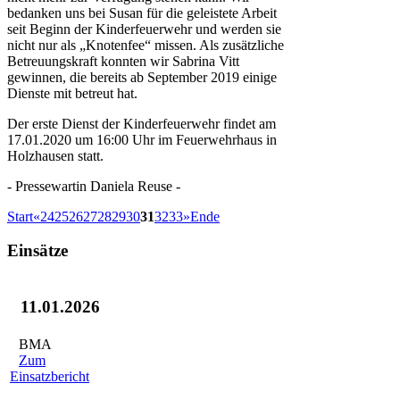
bedanken uns bei Susan für die geleistete Arbeit
seit Beginn der Kinderfeuerwehr und werden sie
nicht nur als „Knotenfee“ missen. Als zusätzliche
Betreuungskraft konnten wir Sabrina Vitt
gewinnen, die bereits ab September 2019 einige
Dienste mit betreut hat.
Der erste Dienst der Kinderfeuerwehr findet am
17.01.2020 um 16:00 Uhr im Feuerwehrhaus in
Holzhausen statt.
- Pressewartin Daniela Reuse -
Start
«
24
25
26
27
28
29
30
31
32
33
»
Ende
Einsätze
11.01.2026
BMA
Zum
Einsatzbericht