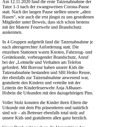
Am 12.11.2020 fand die erste Tatzenabnahme der
Tatze 1-3 nach der zwangsweisen Corona-Pause
statt. Nach der langen Pause stellten unsere „alten
Hasen“, wie auch die erst jüngst zu uns gestoßenen
Mitglieder unter Beweis, dass sich schon bestens
mit der Materie Feuerwehr und Brandschutz
auskennen.
In 4 Gruppen aufgeteilt fand die Tatzenabnahme je
nach altersgerechter Anforderung statt. Die
einzelnen Stationen waren Knoten, Fahrzeug- und
Gerätekunde, vorbeugender Brandschutz, Anruf
bei der „Leitstelle und Verhalten am Telefon
gefordert. Mit Bravour haben unsere Kids die
Tatzenabnahme bestanden und SBI Heiko Reuse,
der ebenfalls zur Tatzenabnahme anwesend war,
gratulierte den Kindern und verteilte mit der
Leiterin der Kinderfeuerwehr Anja Aßhauer-
Hobein die Urkunden mit den dazugehörigen Pins.
Voller Stolz konnten die Kinder ihren Eltern die
Urkunde mit dem Pin präsentieren und natürlich
sind wir – als Betreuer ebenfalls total stolz auf
unsere Kids und gratulieren allen ganz herzlich.