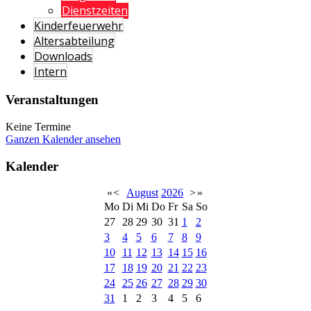
Dienstzeiten
Kinderfeuerwehr
Altersabteilung
Downloads
Intern
Veranstaltungen
Keine Termine
Ganzen Kalender ansehen
Kalender
«
<
August
2026
>
»
Mo
Di
Mi
Do
Fr
Sa
So
27
28
29
30
31
1
2
3
4
5
6
7
8
9
10
11
12
13
14
15
16
17
18
19
20
21
22
23
24
25
26
27
28
29
30
31
1
2
3
4
5
6