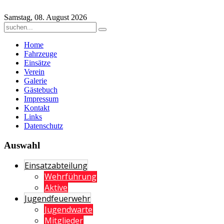
Samstag, 08. August 2026
Home
Fahrzeuge
Einsätze
Verein
Galerie
Gästebuch
Impressum
Kontakt
Links
Datenschutz
Auswahl
Einsatzabteilung
Wehrführung
Aktive
Jugendfeuerwehr
Jugendwarte
Mitglieder