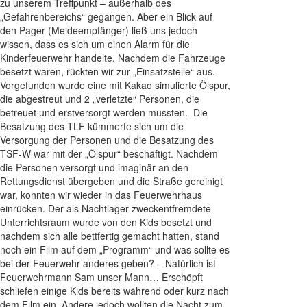
zu unserem Treffpunkt – außerhalb des
„Gefahrenbereichs“ gegangen. Aber ein Blick auf
den Pager (Meldeempfänger) ließ uns jedoch
wissen, dass es sich um einen Alarm für die
Kinderfeuerwehr handelte. Nachdem die Fahrzeuge
besetzt waren, rückten wir zur „Einsatzstelle“ aus.
Vorgefunden wurde eine mit Kakao simulierte Ölspur,
die abgestreut und 2 „verletzte“ Personen, die
betreuet und erstversorgt werden mussten. Die
Besatzung des TLF kümmerte sich um die
Versorgung der Personen und die Besatzung des
TSF-W war mit der „Ölspur“ beschäftigt. Nachdem
die Personen versorgt und imaginär an den
Rettungsdienst übergeben und die Straße gereinigt
war, konnten wir wieder in das Feuerwehrhaus
einrücken. Der als Nachtlager zweckentfremdete
Unterrichtsraum wurde von den Kids besetzt und
nachdem sich alle bettfertig gemacht hatten, stand
noch ein Film auf dem „Programm“ und was sollte es
bei der Feuerwehr anderes geben? – Natürlich ist
Feuerwehrmann Sam unser Mann… Erschöpft
schliefen einige Kids bereits während oder kurz nach
dem Film ein. Andere jedoch wollten die Nacht zum