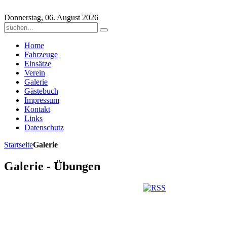
Donnerstag, 06. August 2026
Home
Fahrzeuge
Einsätze
Verein
Galerie
Gästebuch
Impressum
Kontakt
Links
Datenschutz
Startseite
Galerie
Galerie - Übungen